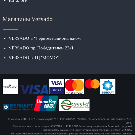
Каталоги
Магазины Versado
VERSADO в "Первом национальном"
VERSADO пр. Победителей 23/1
VERSADO в ТЦ "МОМО"
© Versado. 2016. ООО "Версадо групп". УНП 190937895 РБ, 220004, г.Минск, проспект Победителей, 23/1,
715б.
Свидетельство о регистрации 190937895 от 13.12.2007. Регистрирующий орган: Минский городской
исполнительный комитет. Зарегистрирован в торговом реестре 13.12.2007
Интернет-магазин зарегистрирован в Торговом реестре Республики Беларусь на основании решения