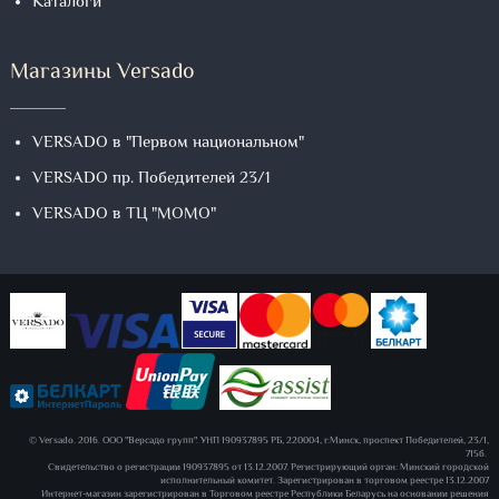
Каталоги
Магазины Versado
VERSADO в "Первом национальном"
VERSADO пр. Победителей 23/1
VERSADO в ТЦ "МОМО"
© Versado. 2016. ООО "Версадо групп". УНП 190937895 РБ, 220004, г.Минск, проспект Победителей, 23/1,
715б.
Свидетельство о регистрации 190937895 от 13.12.2007. Регистрирующий орган: Минский городской
исполнительный комитет. Зарегистрирован в торговом реестре 13.12.2007
Интернет-магазин зарегистрирован в Торговом реестре Республики Беларусь на основании решения