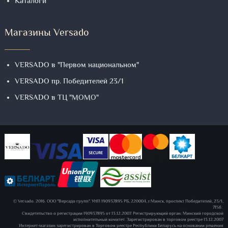
Каталоги
Магазины Versado
VERSADO в "Первом национальном"
VERSADO пр. Победителей 23/1
VERSADO в ТЦ "МОМО"
© Versado. 2016. ООО "Версадо групп". УНП 190937895 РБ, 220004, г.Минск, проспект Победителей, 23/1,
715б.
Свидетельство о регистрации 190937895 от 13.12.2007. Регистрирующий орган: Минский городской
исполнительный комитет. Зарегистрирован в торговом реестре 13.12.2007
Интернет-магазин зарегистрирован в Торговом реестре Республики Беларусь на основании решения