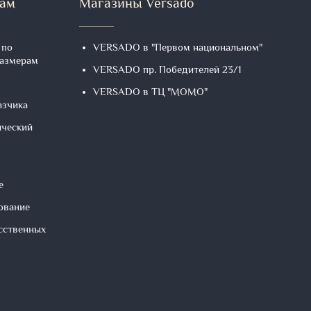
там
Магазины Versado
 по
VERSADO в "Первом национальном"
размерам
VERSADO пр. Победителей 23/1
VERSADO в ТЦ "МОМО"
азчика
ический
е
ование
сственных