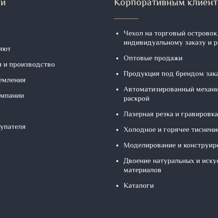
ии
Корпоративным клиен
Чехол на торговый островок
индивидуальному заказу и 
яют
Оптовые продажи
и и производство
Продукция под брендом зак
ремления
Автоматизированный механ
омпании
раскрой
Лазерная резка и гравировка
купателя
Холодное и горячее тиснени
Моделирование и конструир
Двоение натуральных и иску
материалов
Каталоги