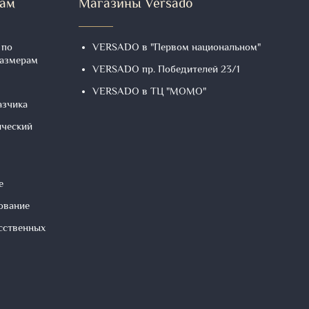
там
Магазины Versado
 по
VERSADO в "Первом национальном"
размерам
VERSADO пр. Победителей 23/1
VERSADO в ТЦ "МОМО"
азчика
ический
е
ование
сственных