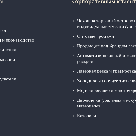
ии
Корпоративным клиен
Чехол на торговый островок
индивидуальному заказу и 
яют
Оптовые продажи
и и производство
Продукция под брендом зак
ремления
Автоматизированный механ
омпании
раскрой
Лазерная резка и гравировка
купателя
Холодное и горячее тиснени
Моделирование и конструир
Двоение натуральных и иску
материалов
Каталоги